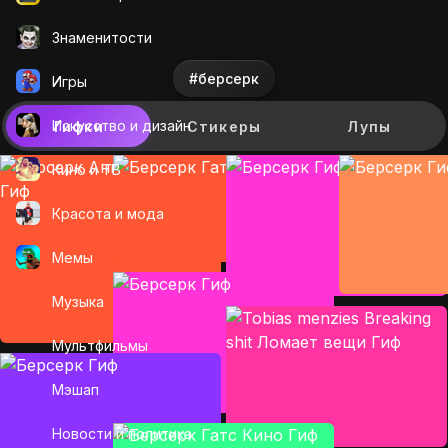
Знаменитости
#берсерк
Игры
Искусcтво и дизайн
Гифки
Стикеры
Лупы
Кино и ТВ
Красота и мода
Мемы
Музыка
Мультфильмы
Мэшап
Новости и политика