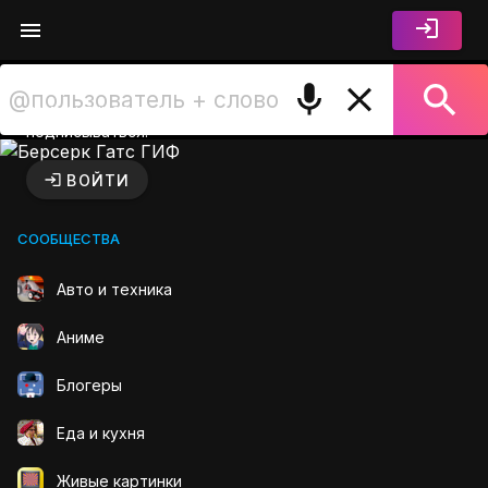
Войдите чтобы лайкать,
комментировать и
подписываться.
Берсерк Гатс ГИФ на GIFS.
ВОЙТИ
СООБЩЕСТВА
Авто и техника
Аниме
Блогеры
Еда и кухня
Живые картинки