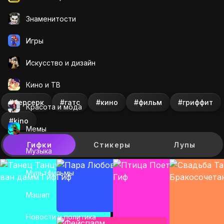
Знаменитости
Игры
Искусcтво и дизайн
Кино и ТВ
#берсерк
#гатс
#кино
#фильм
#гриффит
Красота и мода
#kino
Мемы
Гифки
Стикеры
Лупы
Музыка
Мультфильмы
Мэшап
Новости и политика