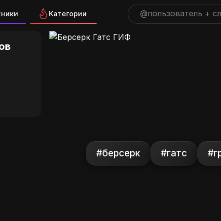
жники
Категории
атс ГИФ на GIFS.RU
ов
#берсерк
#гатс
#г