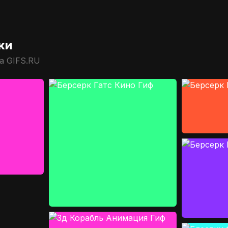
ки
а GIFS.RU