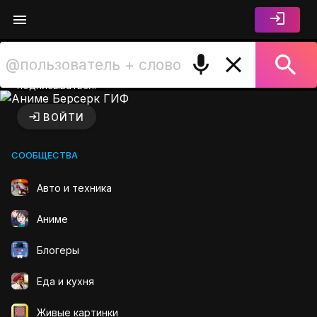
Войдите чтобы лайкать,
комментировать и
подписываться.
Аниме Берсерк ГИФ на GIF
ВОЙТИ
СООБЩЕСТВА
Авто и техника
Аниме
Блогеры
Еда и кухня
Живые картинки