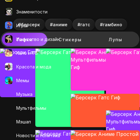
Знаменитости
#берсерк
#аниме
#гатс
#гамбино
Игры
Искусcтво и дизайн
Гифки
Стикеры
Лупы
Кино и ТВ
Красота и мода
Мемы
Музыка
Мультфильмы
Мэшап
Новости и политика