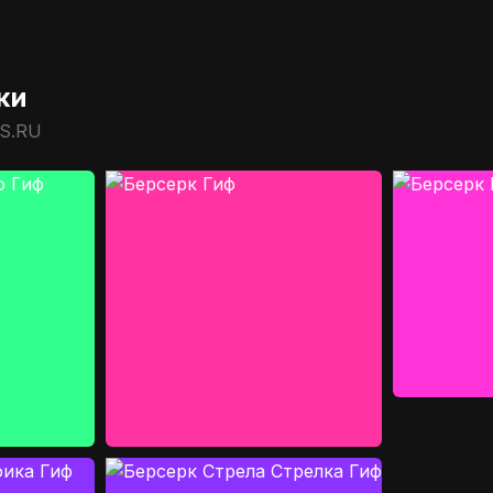
ки
FS.RU