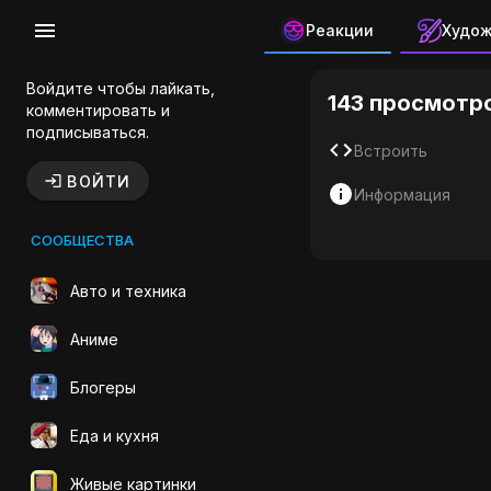
Реакции
Худо
Берсерк Г
Войдите чтобы лайкать,
143 просмотр
комментировать и
подписываться.
Встроить
ВОЙТИ
Информация
СООБЩЕСТВА
Авто и техника
Аниме
Блогеры
Еда и кухня
Живые картинки