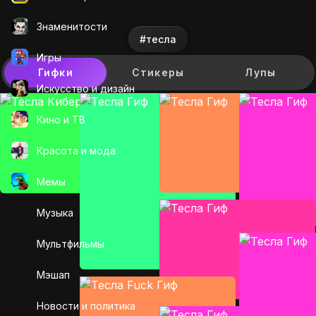
Знаменитости
#тесла
Игры
Гифки
Стикеры
Лупы
Искусcтво и дизайн
Кино и ТВ
Красота и мода
Мемы
Музыка
Мультфильмы
Мэшап
Новости и политика