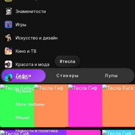
Знаменитости
Игры
Искусcтво и дизайн
Кино и ТВ
#тесла
Красота и мода
Гифки
Стикеры
Лупы
Мемы
Музыка
Мультфильмы
Мэшап
Новости и политика