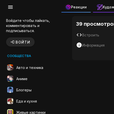
Реакции
Худо
Тесла ГИФ
Войдите чтобы лайкать,
39 просмотро
комментировать и
подписываться.
Встроить
ВОЙТИ
Информация
СООБЩЕСТВА
Авто и техника
Аниме
Блогеры
Еда и кухня
Живые картинки