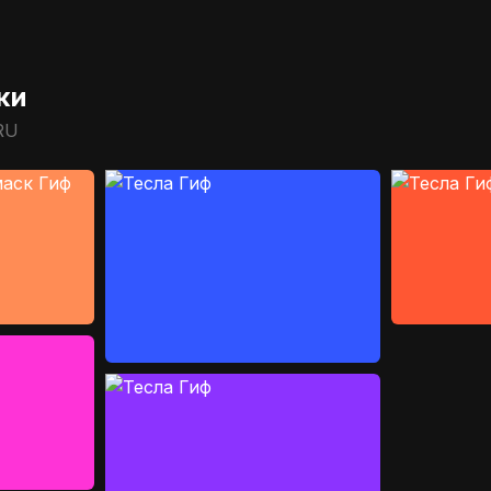
ки
RU