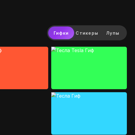
Гифки
Стикеры
Лупы