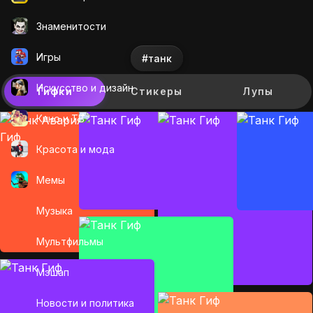
Знаменитости
Игры
#танк
Искусcтво и дизайн
Гифки
Стикеры
Лупы
Кино и ТВ
Красота и мода
Мемы
Музыка
Мультфильмы
Мэшап
Новости и политика