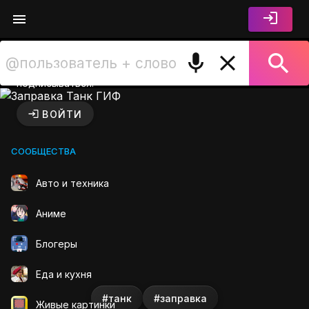
Войдите чтобы лайкать,
комментировать и
подписываться.
Заправка Танк ГИФ на GIFS
ВОЙТИ
СООБЩЕСТВА
Авто и техника
Аниме
Блогеры
Еда и кухня
#танк
#заправка
Живые картинки