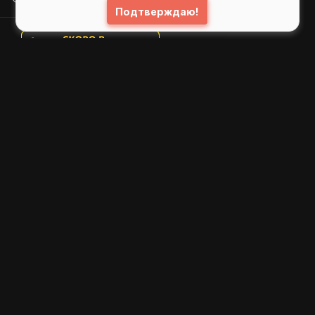
Подтверждаю!
© 2026
GIFS ( gifs.ru , гифки.рф )
Пользовательское соглашение
Рекомендательные технологии
Политика конфиденциальности