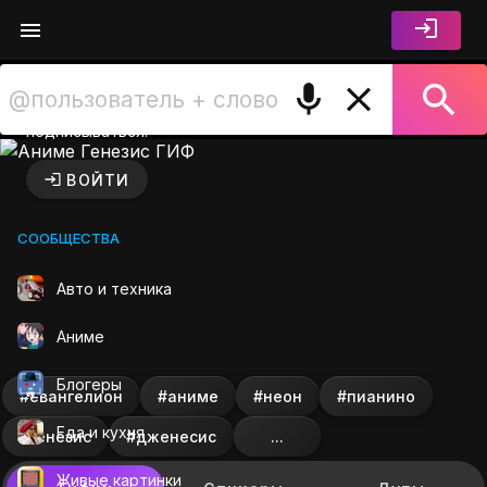
Войдите чтобы лайкать,
комментировать и
подписываться.
Аниме Генезис ГИФ на GIF
ВОЙТИ
СООБЩЕСТВА
Авто и техника
Аниме
Блогеры
#евангелион
#аниме
#неон
#пианино
Еда и кухня
#генезис
#дженесис
...
Живые картинки