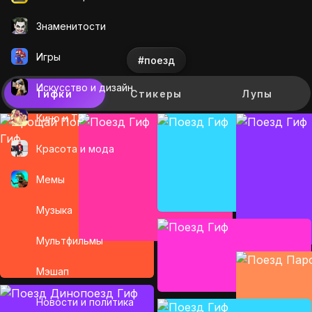
Знаменитости
Игры
#поезд
Искусcтво и дизайн
Гифки
Стикеры
Лупы
Кино и ТВ
Красота и мода
Мемы
Музыка
Мультфильмы
Мэшап
Новости и политика