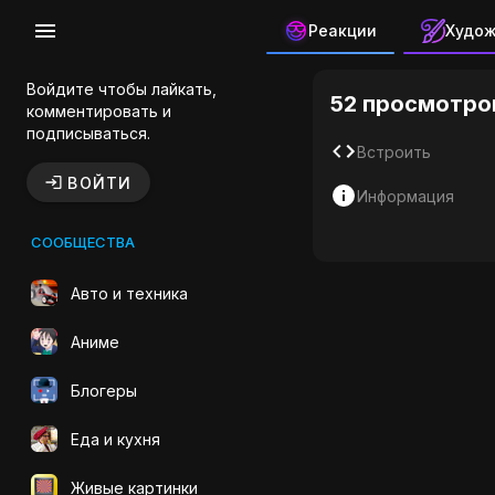
Реакции
Худо
Поезд ГИФ
Войдите чтобы лайкать,
52 просмотро
комментировать и
подписываться.
Встроить
ВОЙТИ
Информация
СООБЩЕСТВА
Авто и техника
Аниме
Блогеры
Еда и кухня
Живые картинки