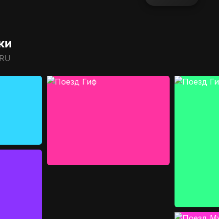
ки
.RU