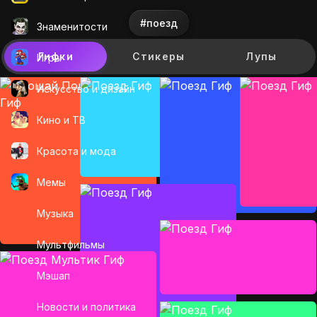
#поезд
Знаменитости
Гифки
Стикеры
Лупы
Игры
Искусcтво и дизайн
Кино и ТВ
Красота и мода
Мемы
Музыка
Мультфильмы
Мэшап
Новости и политика