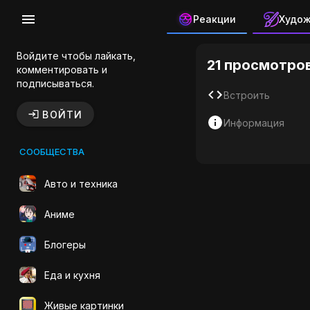
Реакции
Худо
Вертолет 
Войдите чтобы лайкать,
21 просмотро
комментировать и
подписываться.
Встроить
ВОЙТИ
Информация
СООБЩЕСТВА
Авто и техника
Аниме
Блогеры
Еда и кухня
Живые картинки