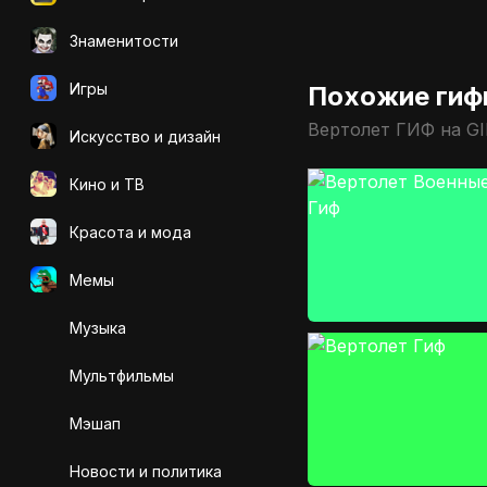
Знаменитости
Игры
Похожие гиф
Вертолет ГИФ на G
Искусcтво и дизайн
Кино и ТВ
Красота и мода
Мемы
Музыка
Мультфильмы
Мэшап
Новости и политика