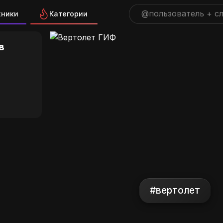
жники
Категории
ГИФ на GIFS.RU
в
#вертолет