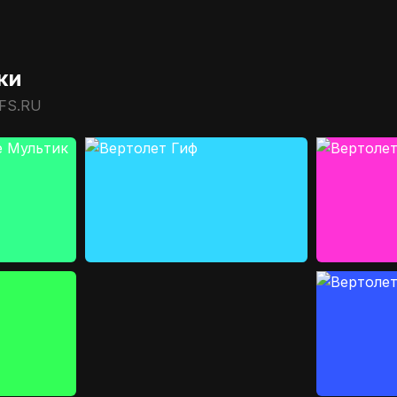
ки
IFS.RU