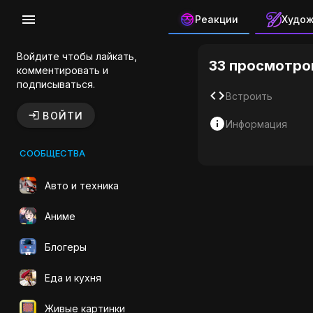
Реакции
Худо
Вертолет 
Войдите чтобы лайкать,
33 просмотро
комментировать и
подписываться.
Встроить
ВОЙТИ
Информация
СООБЩЕСТВА
Авто и техника
Аниме
Блогеры
Еда и кухня
Живые картинки