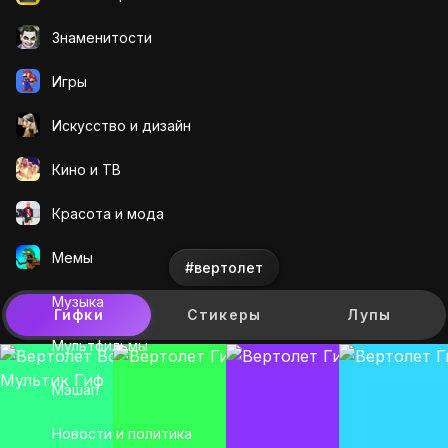
Знаменитости
Игры
Искусcтво и дизайн
Кино и ТВ
Красота и мода
Мемы
#вертолет
Музыка
Гифки
Стикеры
Лупы
Мультфильмы
Мэшап
Новости и политика