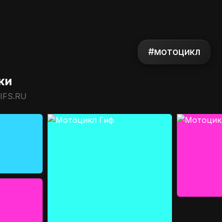
#мотоцикл
ки
IFS.RU