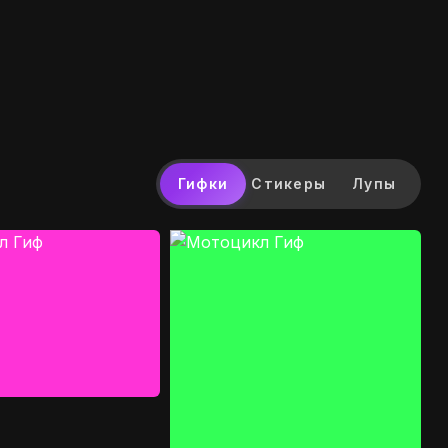
Гифки
Стикеры
Лупы