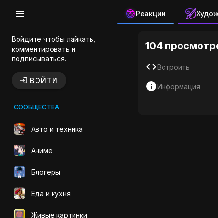
Реакции
Худо
Мотоцикл
Войдите чтобы лайкать,
104 просмотр
комментировать и
подписываться.
Встроить
ВОЙТИ
Информация
СООБЩЕСТВА
Авто и техника
Аниме
Блогеры
Еда и кухня
Живые картинки