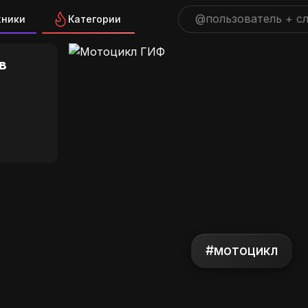
жники
Категории
 ГИФ на GIFS.RU
в
#мотоцикл