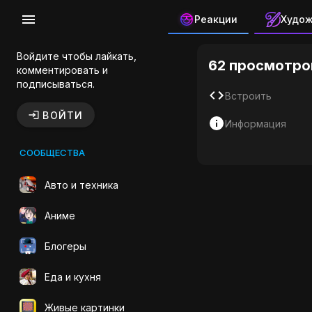
Реакции
Худо
Мотоцикл
Войдите чтобы лайкать,
62 просмотро
комментировать и
подписываться.
Встроить
ВОЙТИ
Информация
СООБЩЕСТВА
Авто и техника
Аниме
Блогеры
Еда и кухня
Живые картинки