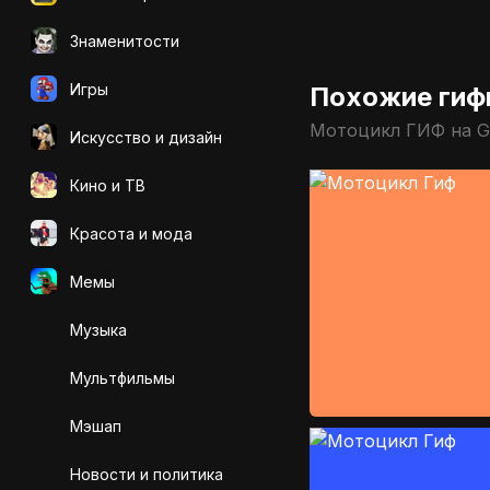
Знаменитости
Игры
Похожие гиф
Мотоцикл ГИФ на G
Искусcтво и дизайн
Кино и ТВ
Красота и мода
Мемы
Музыка
Мультфильмы
Мэшап
Новости и политика