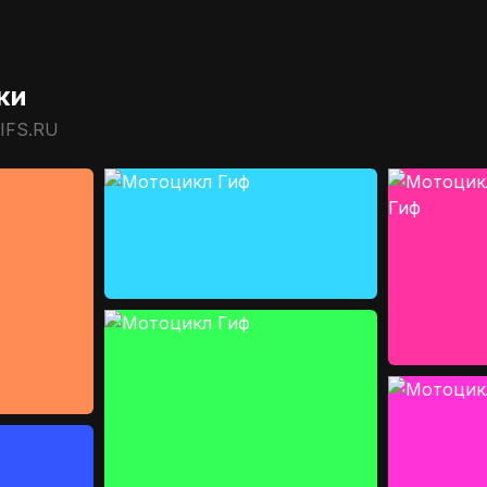
ки
IFS.RU