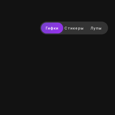
Гифки
Стикеры
Лупы