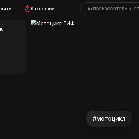
жники
Категории
 ГИФ на GIFS.RU
в
#мотоцикл