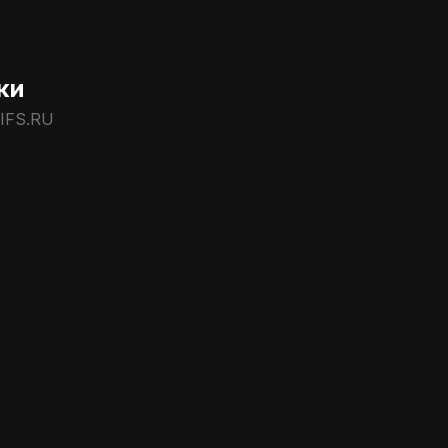
ки
IFS.RU