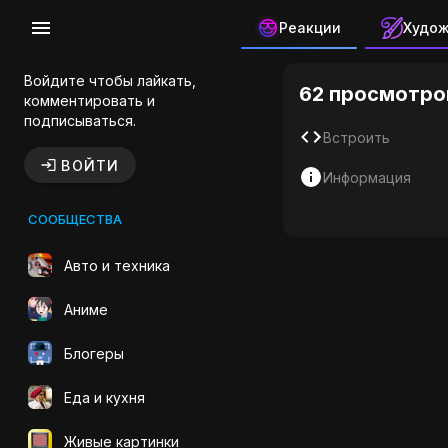
Реакции
Худо
Мотоцикл
Войдите чтобы лайкать,
62 просмотро
комментировать и
подписываться.
Встроить
ВОЙТИ
Информация
СООБЩЕСТВА
Авто и техника
Аниме
Блогеры
Еда и кухня
Живые картинки