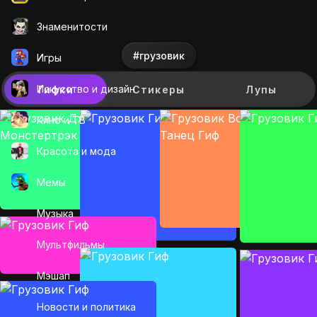
Знаменитости
#грузовик
Игры
Искусcтво и дизайн
Гифки
Стикеры
Лупы
Кино и ТВ
Красота и мода
Мемы
Музыка
Мультфильмы
Мэшап
Новости и политика