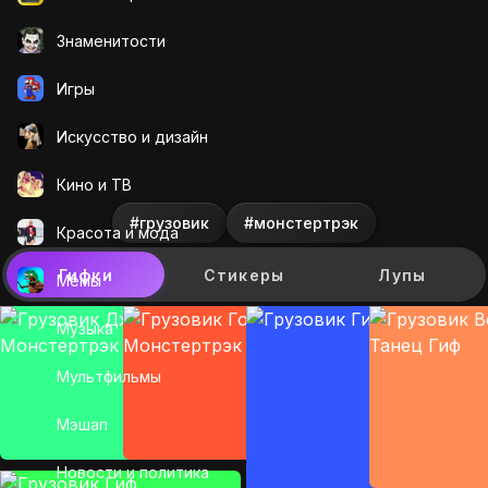
Знаменитости
Игры
Искусcтво и дизайн
Кино и ТВ
#грузовик
#монстертрэк
Красота и мода
Гифки
Стикеры
Лупы
Мемы
Музыка
Мультфильмы
Мэшап
Новости и политика