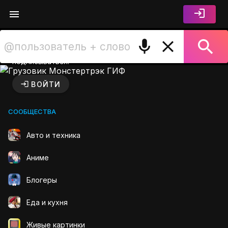
Войдите чтобы лайкать,
комментировать и
подписываться.
Грузовик Монстертрэк ГИФ
ВОЙТИ
СООБЩЕСТВА
Авто и техника
Аниме
Блогеры
Еда и кухня
Живые картинки