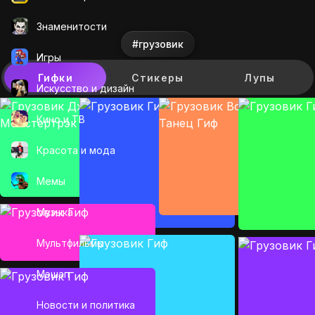
Знаменитости
#грузовик
Игры
Гифки
Стикеры
Лупы
Искусcтво и дизайн
Кино и ТВ
Красота и мода
Мемы
Музыка
Мультфильмы
Мэшап
Новости и политика