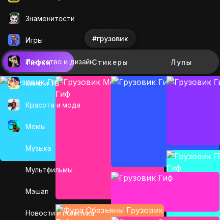
Знаменитости
#грузовик
Игры
Искусcтво и дизайн
Гифки
Стикеры
Лупы
Кино и ТВ
Красота и мода
Мемы
Музыка
Мультфильмы
Мэшап
Новости и политика