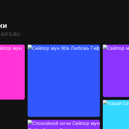
ки
 GIFS.RU