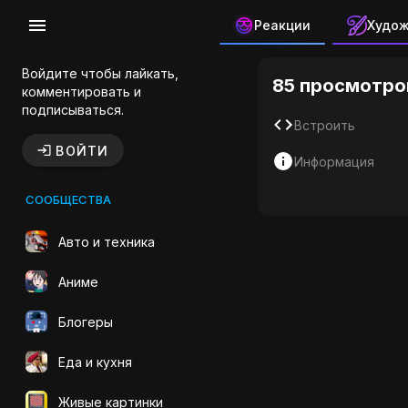
Реакции
Худо
Сейлор Му
Войдите чтобы лайкать,
85 просмотро
комментировать и
подписываться.
Встроить
ВОЙТИ
Информация
СООБЩЕСТВА
Авто и техника
Аниме
Блогеры
Еда и кухня
Живые картинки