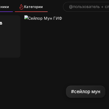
жники
Категории
н ГИФ на GIFS.RU
в
#сейлор мун