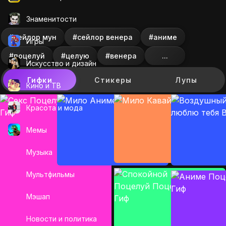
Знаменитости
#сейлор мун
#сейлор венера
#аниме
Игры
#поцелуй
#целую
#венера
...
Искусcтво и дизайн
Гифки
Стикеры
Лупы
Кино и ТВ
Красота и мода
Мемы
Музыка
Мультфильмы
Мэшап
Новости и политика