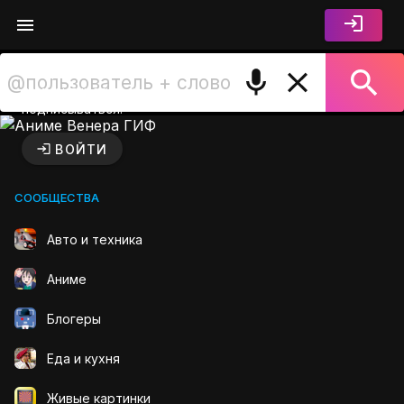
Войдите чтобы лайкать,
комментировать и
подписываться.
Аниме Венера ГИФ на GIFS
ВОЙТИ
СООБЩЕСТВА
Авто и техника
Аниме
Блогеры
Еда и кухня
Живые картинки