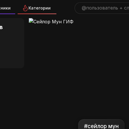
жники
Категории
н ГИФ на GIFS.RU
в
#сейлор мун