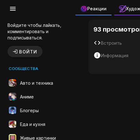
Реакции
Худо
Сейлор Му
Войдите чтобы лайкать,
93 просмотро
комментировать и
подписываться.
Встроить
ВОЙТИ
Информация
СООБЩЕСТВА
Авто и техника
Аниме
Блогеры
Еда и кухня
Живые картинки