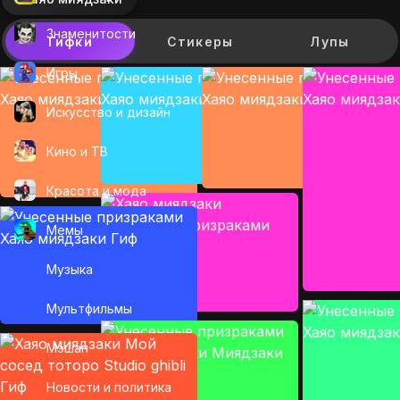
Знаменитости
Гифки
Стикеры
Лупы
Игры
Искусcтво и дизайн
Кино и ТВ
Красота и мода
Мемы
Музыка
Мультфильмы
Мэшап
Новости и политика