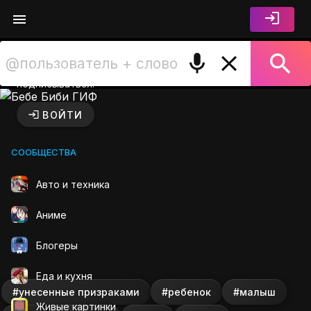
Войдите чтобы лайкать,
комментировать и
подписываться.
Бебе Биби ГИФ на GIFS.RU
ВОЙТИ
СООБЩЕСТВА
Авто и техника
Аниме
Блогеры
Еда и кухня
#унесенные призраками
#ребенок
#малыш
Живые картинки