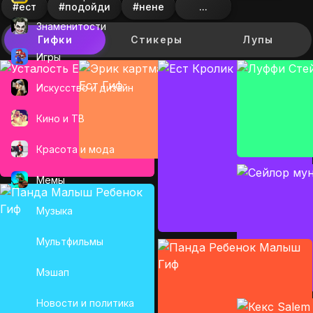
#ест
#подойди
#нене
...
Знаменитости
Гифки
Стикеры
Лупы
Игры
Искусcтво и дизайн
Кино и ТВ
Красота и мода
Мемы
Музыка
Мультфильмы
Мэшап
Новости и политика