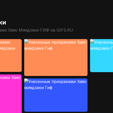
ки
ами Хаяо Миядзаки ГИФ на GIFS.RU