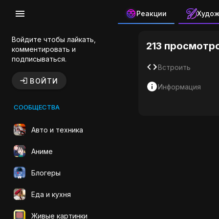
Реакции
Худо
Евангелио
Войдите чтобы лайкать,
213 просмотр
комментировать и
подписываться.
Встроить
ВОЙТИ
Информация
СООБЩЕСТВА
Авто и техника
Аниме
Блогеры
Еда и кухня
Живые картинки