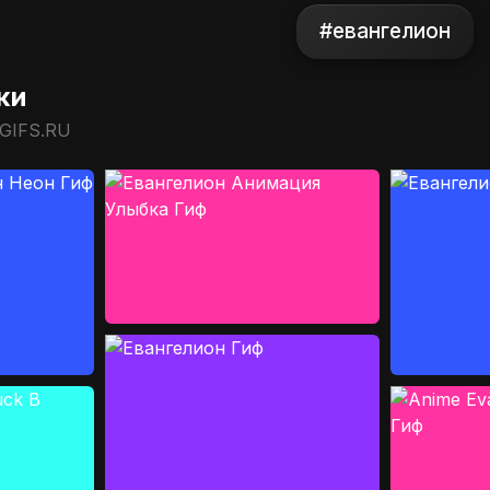
#евангелион
ки
 GIFS.RU