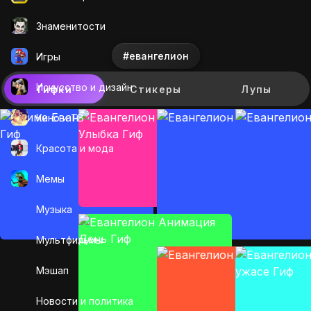
Знаменитости
#евангелион
Игры
Искусcтво и дизайн
Гифки
Стикеры
Лупы
Кино и ТВ
Красота и мода
Мемы
Музыка
Мультфильмы
Мэшап
Новости и политика