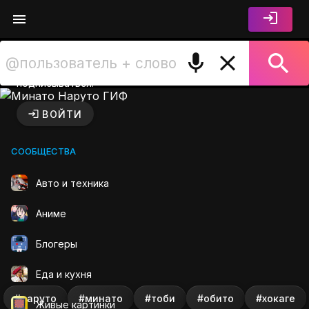
Войдите чтобы лайкать,
комментировать и
подписываться.
Минато Наруто ГИФ на GIF
ВОЙТИ
СООБЩЕСТВА
Авто и техника
Аниме
Блогеры
Еда и кухня
#наруто
#минато
#тоби
#обито
#хокаге
Живые картинки