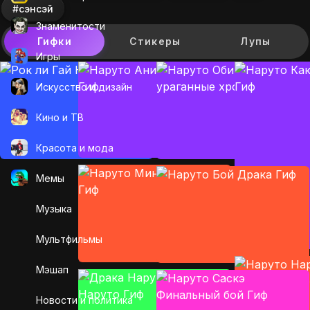
#сэнсэй
Знаменитости
Гифки
Стикеры
Лупы
Игры
Искусcтво и дизайн
Кино и ТВ
Красота и мода
Мемы
Музыка
Мультфильмы
Мэшап
Новости и политика