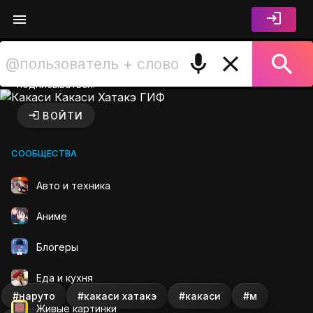
Войдите чтобы лайкать,
комментировать и
подписываться.
Какаси Какаси Хатакэ ГИФ 
ВОЙТИ
СООБЩЕСТВА
Авто и техника
Аниме
Блогеры
Еда и кухня
#наруто
#какаси хатакэ
#какаси
#м
Живые картинки