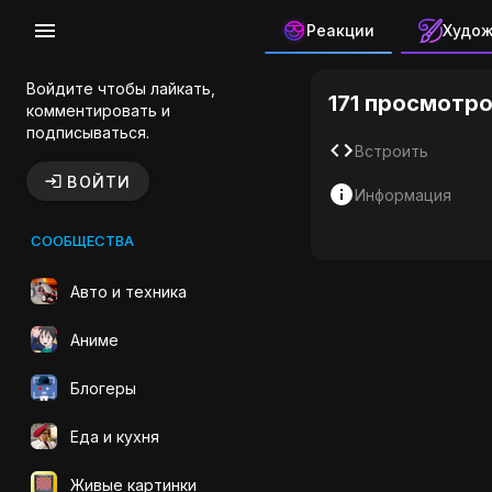
Реакции
Худо
Наруто ГИ
Войдите чтобы лайкать,
171 просмотр
комментировать и
подписываться.
Встроить
ВОЙТИ
Информация
СООБЩЕСТВА
Авто и техника
Аниме
Блогеры
Еда и кухня
Живые картинки