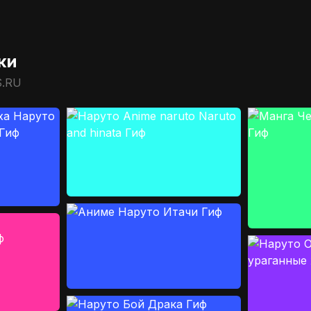
ки
S.RU