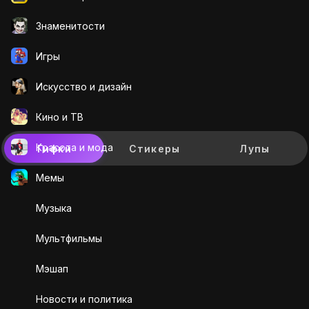
Знаменитости
Игры
Искусcтво и дизайн
Кино и ТВ
Красота и мода
Гифки
Стикеры
Лупы
Мемы
Музыка
Мультфильмы
Мэшап
Новости и политика