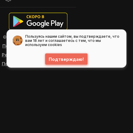
Пользуясь нашим сайтом, вы подтверждаете, что
© 2026
GIFS ( gifs.ru , гифки.рф )
вам 18 лет и соглашаетесь с тем, что мы
используем cookies
Пользовательское соглашение
Рекомендательные технологии
Подтверждаю!
Политика конфиденциальности