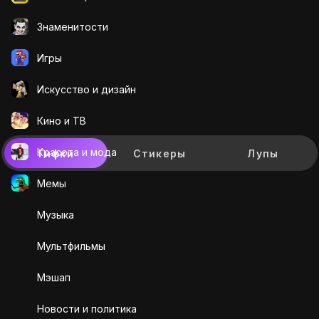
Знаменитости
Игры
Искусcтво и дизайн
Кино и ТВ
Красота и мода
Гифки
Стикеры
Лупы
Мемы
Музыка
Мультфильмы
Мэшап
Новости и политика