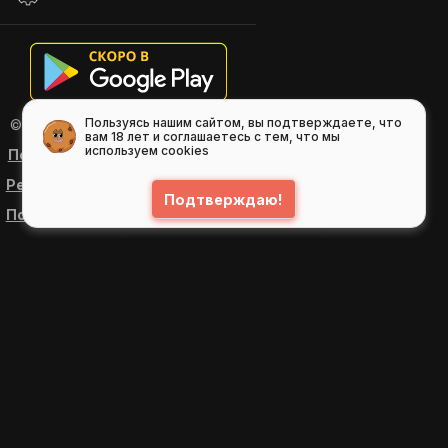
Пользуясь нашим сайтом, вы подтверждаете, что
© 2026
GIFS ( gifs.ru , гифки.рф )
вам 18 лет и соглашаетесь с тем, что мы
используем cookies
Пользовательское соглашение
Рекомендательные технологии
Подтверждаю!
Политика конфиденциальности