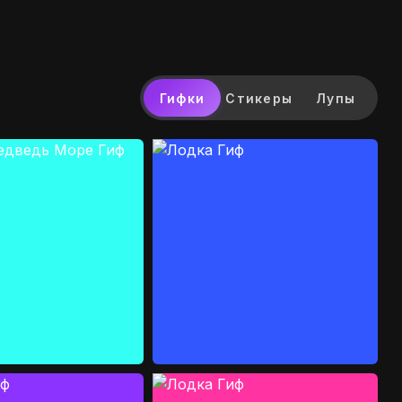
Гифки
Стикеры
Лупы