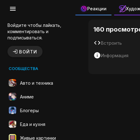
Реакции
Худо
Лодка ГИФ
Войдите чтобы лайкать,
160 просмотр
комментировать и
подписываться.
Встроить
ВОЙТИ
Информация
СООБЩЕСТВА
Авто и техника
Аниме
Блогеры
Еда и кухня
Живые картинки