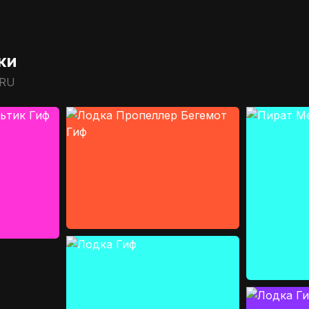
ки
.RU