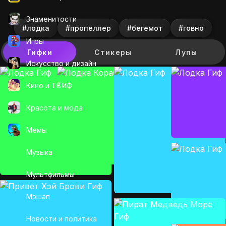
Знаменитости
#лодка
#пропеллер
#бегемот
#говно
Игры
Гифки
Стикеры
Лупы
Искусcтво и дизайн
Кино и ТВ
Красота и мода
Мемы
Музыка
Мультфильмы
Мэшап
Новости и политика