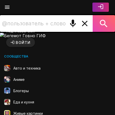
Войдите чтобы лайкать,
комментировать и
подписываться.
Бегемот Говно ГИФ на GIFS
ВОЙТИ
СООБЩЕСТВА
Авто и техника
Аниме
Блогеры
Еда и кухня
Живые картинки