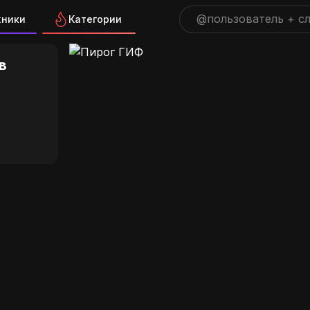
жники
Категории
 на GIFS.RU
в