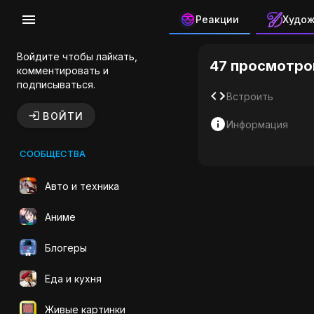
Реакции
Худо
Пирог Сча
Войдите чтобы лайкать,
47 просмотро
комментировать и
подписываться.
Встроить
ВОЙТИ
Информация
СООБЩЕСТВА
Авто и техника
Аниме
Блогеры
Еда и кухня
Живые картинки