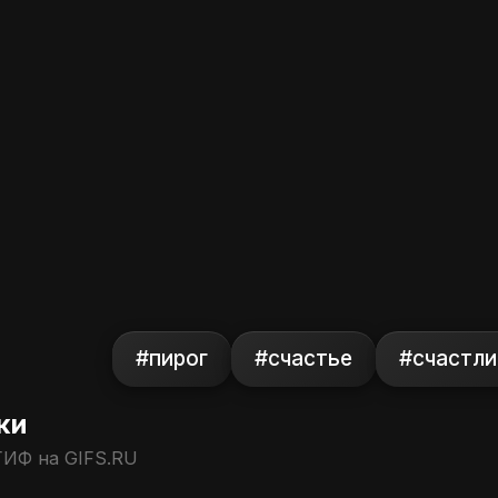
#пирог
#счастье
#счастл
ки
ГИФ на GIFS.RU