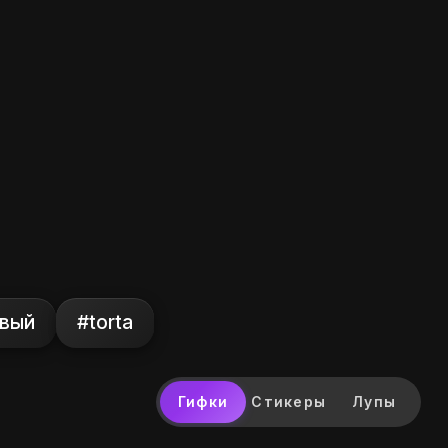
ивый
#torta
Гифки
Стикеры
Лупы