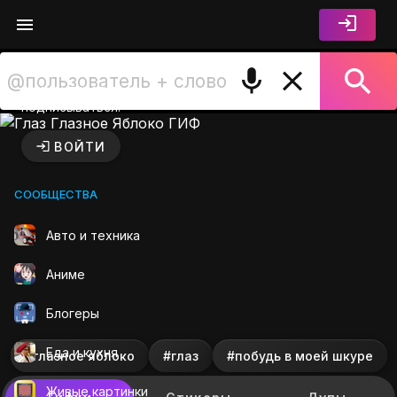
Войдите чтобы лайкать,
комментировать и
подписываться.
Глаз Глазное Яблоко ГИФ н
ВОЙТИ
СООБЩЕСТВА
Авто и техника
Аниме
Блогеры
Еда и кухня
#глазное яблоко
#глаз
#побудь в моей шкуре
Живые картинки