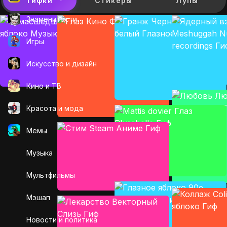
Гифки
Стикеры
Лупы
Знаменитости
Игры
Искусcтво и дизайн
Кино и ТВ
Красота и мода
Мемы
Музыка
Мультфильмы
Мэшап
Новости и политика