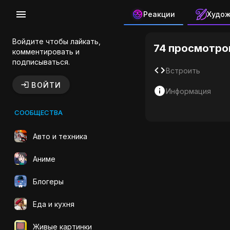
Реакции
Худо
Безумный
Войдите чтобы лайкать,
74 просмотро
комментировать и
подписываться.
Встроить
ВОЙТИ
Информация
СООБЩЕСТВА
Авто и техника
Аниме
Блогеры
Еда и кухня
Живые картинки