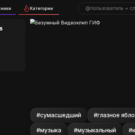
жники
Категории
 Видеоклип ГИФ на GIFS.RU
в
#сумасшедший
#глазное ябло
#музыка
#музыкальный
#