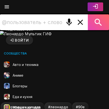
Войдите чтобы лайкать,
комментировать и
подписываться.
Леонардо Мультик ГИФ на 
ВОЙТИ
СООБЩЕСТВА
Авто и техника
Аниме
Блогеры
Еда и кухня
#черепашки ниндзя
#леонардо
#90е
Живые картинки