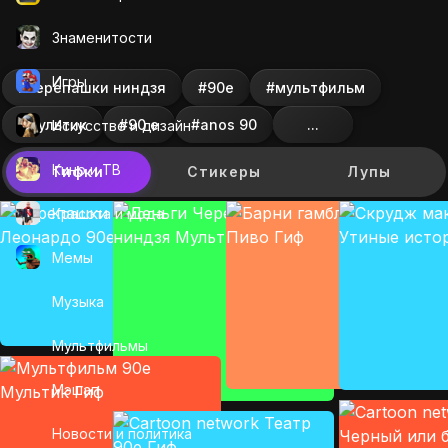
Знаменитости
Игры
#черепашки ниндзя
#90е
#мультфильм
#мультик
#90 е
#anos 90
...
Искусcтво и дизайн
Кино и ТВ
Гифки
Стикеры
Лупы
Красота и мода
Мемы
Музыка
Мультфильмы
Мэшап
Новости и политика