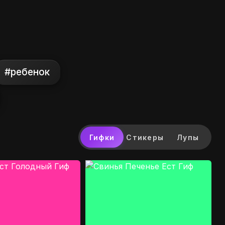
#ребенок
Гифки
Стикеры
Лупы