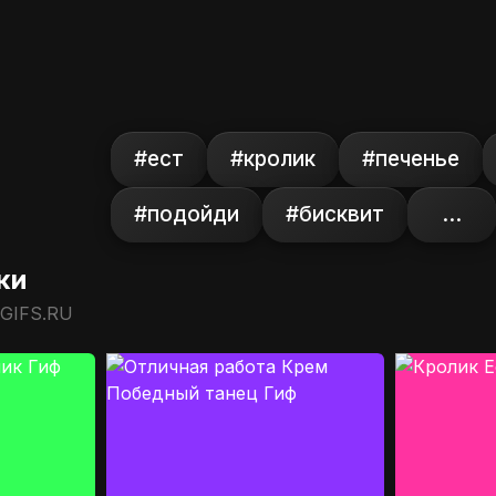
#ест
#кролик
#печенье
#подойди
#бисквит
...
ки
 GIFS.RU