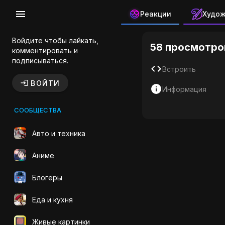
Реакции
Худо
Бисквит Е
Войдите чтобы лайкать,
58 просмотро
комментировать и
подписываться.
Встроить
ВОЙТИ
Информация
СООБЩЕСТВА
Авто и техника
Аниме
Блогеры
Еда и кухня
Живые картинки