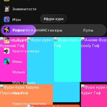
Знаменитости
#фури кури
Игры
Искусcтво и дизайн
Гифки
Стикеры
Лупы
Кино и ТВ
Красота и мода
Мемы
Музыка
Мультфильмы
Мэшап
Новости и политика