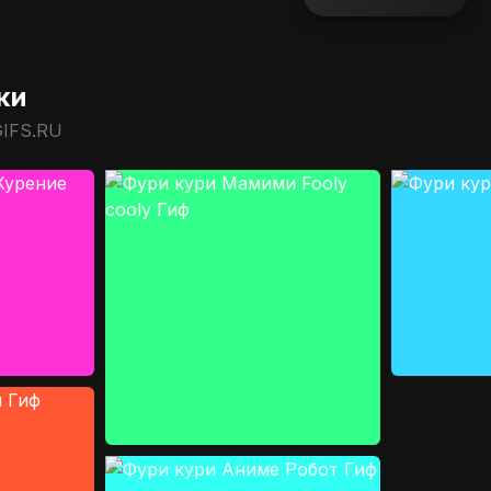
ки
GIFS.RU