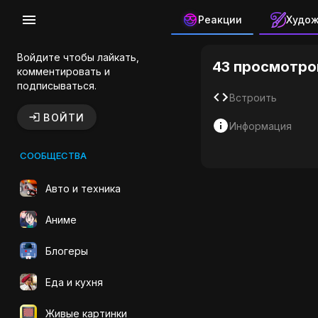
Реакции
Худо
Фури Кури
Войдите чтобы лайкать,
43 просмотро
комментировать и
подписываться.
Встроить
ВОЙТИ
Информация
СООБЩЕСТВА
Авто и техника
Аниме
Блогеры
Еда и кухня
Живые картинки