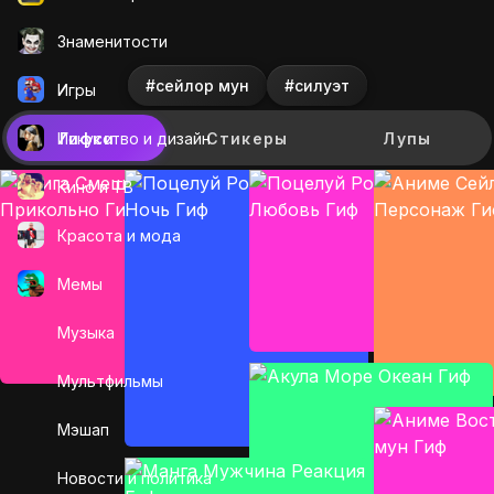
Знаменитости
#сейлор мун
#силуэт
Игры
Искусcтво и дизайн
Гифки
Стикеры
Лупы
Кино и ТВ
Красота и мода
Мемы
Музыка
Мультфильмы
Мэшап
Новости и политика