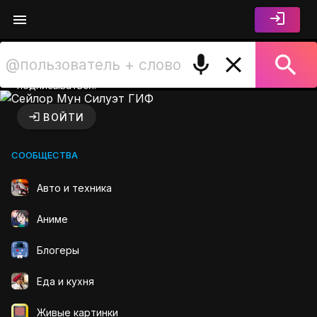
Войдите чтобы лайкать,
комментировать и
подписываться.
Сейлор Мун Силуэт ГИФ на
ВОЙТИ
СООБЩЕСТВА
Авто и техника
Аниме
Блогеры
Еда и кухня
Живые картинки