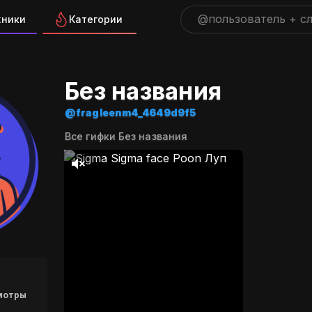
жники
Категории
ра "fragleenm4_4649d9f5" н
Без названия
@fragleenm4_4649d9f5
Все гифки Без названия
мотры