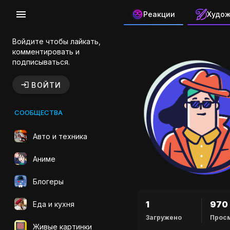
Реакции
Худо
Канал авто
Войдите чтобы лайкать,
комментировать и
подписываться.
ВОЙТИ
СООБЩЕСТВА
Авто и техника
Аниме
Блогеры
1
970
Еда и кухня
Загружено
Прос
Живые картинки